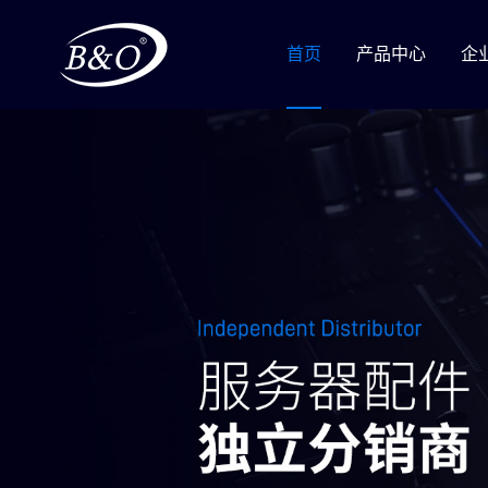
首页
产品中心
企
INTEL XEON CPU
选
AMD EPYC CPU
管
INTEL DT/MOBILE CPU
GPU
SOLIDIGM SSD
SAMSUNG SSD
MEMORY